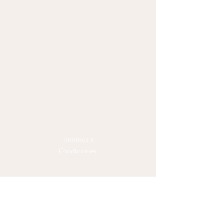
Términos y
Condiciones
Política de
Privacidad
© Vive y Transforma, 2025
Sobre Olga