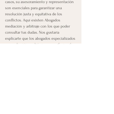
casos, su asesoramiento y representación 
son esenciales para garantizar una 
resolución justa y equitativa de los 
conflictos. Aquí existen Abogados 
mediación y arbitraje con los que poder 
consultar tus dudas. Nos gustaría 
explicarte que los abogados especializados 
en mediación y arbitraje son profesionales 
del derecho que se dedican a resolver 
conflictos de manera extrajudicial. La 
mediación y el arbitraje son dos formas 
alternativas de resolución de conflictos 
que permiten a las partes involucradas 
llegar a un acuerdo sin necesidad de 
acudir a los tribunales. Los abogados 
especializados en este campo tienen una 
formación específica en técnicas de 
negociación y en derecho procesal. 
Tienes aquí a tu disposición excelentes 