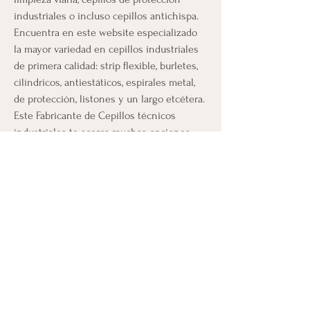
industriales o incluso cepillos antichispa. 
Encuentra en este website especializado 
la mayor variedad en cepillos industriales 
de primera calidad: strip flexible, burletes, 
cilíndricos, antiestáticos, espirales metal, 
de protección, listones y un largo etcétera. 
Este Fabricante de Cepillos técnicos 
industriales te acerca muchas opciones 
diferentes: Cepillo Limpia Interiores, 
Cepillo técnico, Cepillos Cilíndricos 
Industriales, 
Cepillos Industriales a 
Medida
... Este Cepillo strip es uno de los 
mejor valorados en este momento. En 
Cepillo Técnic encontrarás el mejor 
asesoramiento profesional.
Términos y
Condiciones