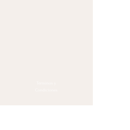
Términos y
Condiciones
Política de
Privacidad
© Vive y Transforma, 2025
Sobre Olga