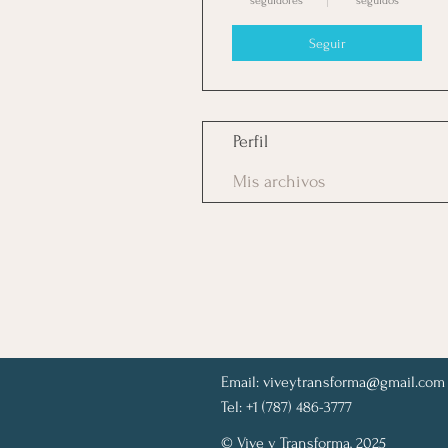
seguidores
seguidos
Seguir
Perfil
Mis archivos
Email:
viveytransforma@gmail.com
Tel: +1 (787) 486-3777
© Vive y Transforma, 2025